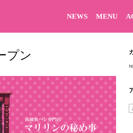
NEWS
MENU
A
ープン
N
ア
ー
カ
イ
ブ